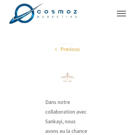
Passer
au
contenu
Previous
View
Larger
Image
Dans notre
collaboration avec
Sankayi, nous
avons eu la chance